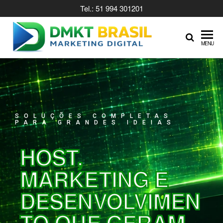
Tel.: 51 994 301201
DMKTBR
MENU
SOLUÇÕES COMPLETAS
PARA GRANDES IDEIAS
HOST,
MARKETING E
DESENVOLVIMEN
TO QUE GERAM